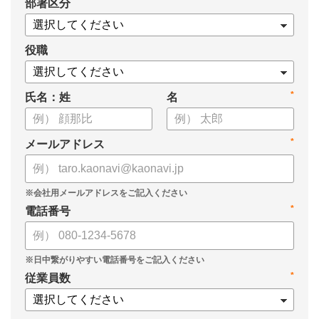
*
部署区分
・タレントマネジメント推進の事業戦略貢献度
・タレントマネジメントシステム導入の手応え
・人事担当者以外でのカオナビ利用比率
役職
これからのタレントマネジメントが目指すべき指針の参考と
*
氏名：姓
名
して、ぜひお役立てください。
*
メールアドレス
*
電話番号
*
従業員数