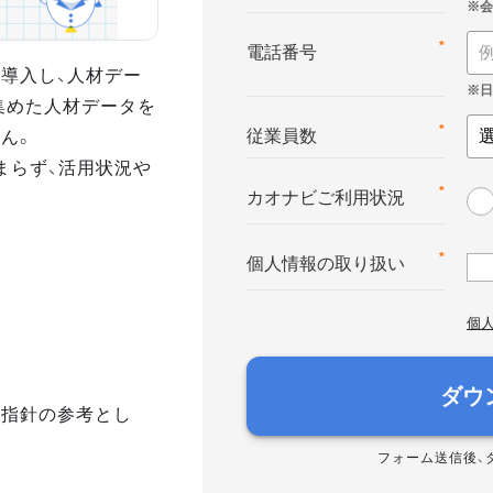
*
電話番号
導入し、人材デー
集めた人材データを
ん。
*
従業員数
まらず、活用状況や
*
カオナビご利用状況
*
個人情報の取り扱い
個
ダウ
き指針の参考とし
フォーム送信後、