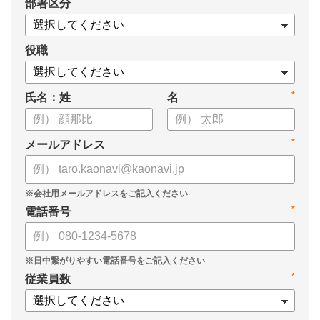
*
部署区分
・タレントマネジメント推進の事業戦略貢献度
・タレントマネジメントシステム導入の手応え
・人事担当者以外でのカオナビ利用比率
役職
これからのタレントマネジメントが目指すべき指針の参考と
*
氏名：姓
名
して、ぜひお役立てください。
*
メールアドレス
*
電話番号
*
従業員数