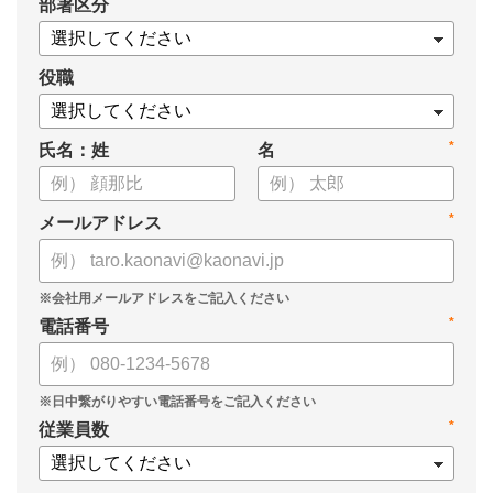
*
部署区分
・タレントマネジメント推進の事業戦略貢献度
・タレントマネジメントシステム導入の手応え
・人事担当者以外でのカオナビ利用比率
役職
これからのタレントマネジメントが目指すべき指針の参考と
*
氏名：姓
名
して、ぜひお役立てください。
*
メールアドレス
*
電話番号
*
従業員数