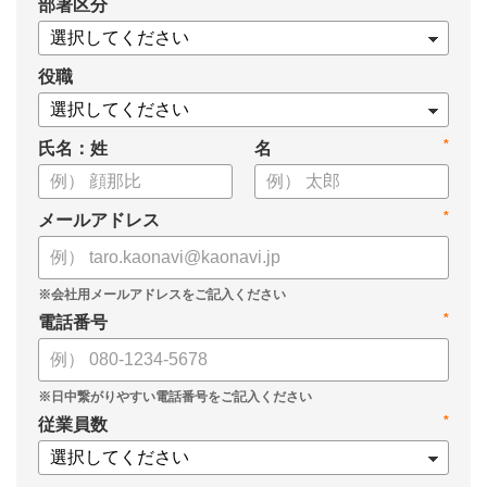
*
部署区分
・タレントマネジメント推進の事業戦略貢献度
・タレントマネジメントシステム導入の手応え
・人事担当者以外でのカオナビ利用比率
役職
これからのタレントマネジメントが目指すべき指針の参考と
*
氏名：姓
名
して、ぜひお役立てください。
*
メールアドレス
*
電話番号
*
従業員数