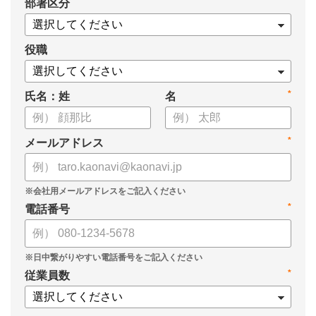
*
部署区分
・タレントマネジメント推進の事業戦略貢献度
・タレントマネジメントシステム導入の手応え
・人事担当者以外でのカオナビ利用比率
役職
これからのタレントマネジメントが目指すべき指針の参考と
*
氏名：姓
名
して、ぜひお役立てください。
*
メールアドレス
*
電話番号
*
従業員数