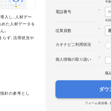
*
電話番号
導入し、人材デー
集めた人材データを
ん。
*
従業員数
まらず、活用状況や
*
カオナビご利用状況
*
個人情報の取り扱い
個
ダウ
き指針の参考とし
フォーム送信後、