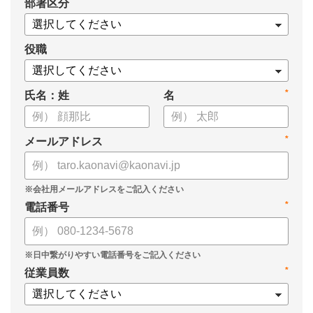
*
部署区分
・タレントマネジメント推進の事業戦略貢献度
・タレントマネジメントシステム導入の手応え
・人事担当者以外でのカオナビ利用比率
役職
これからのタレントマネジメントが目指すべき指針の参考と
*
氏名：姓
名
して、ぜひお役立てください。
*
メールアドレス
*
電話番号
*
従業員数