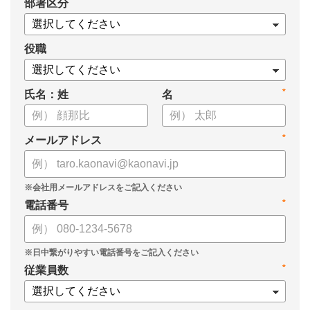
*
部署区分
・タレントマネジメント推進の事業戦略貢献度
・タレントマネジメントシステム導入の手応え
・人事担当者以外でのカオナビ利用比率
役職
これからのタレントマネジメントが目指すべき指針の参考と
*
氏名：姓
名
して、ぜひお役立てください。
*
メールアドレス
*
電話番号
*
従業員数