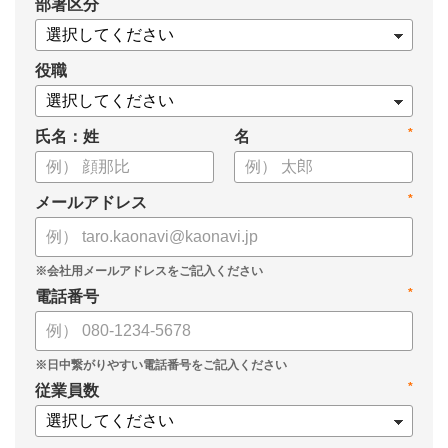
*
部署区分
・タレントマネジメント推進の事業戦略貢献度
・タレントマネジメントシステム導入の手応え
・人事担当者以外でのカオナビ利用比率
役職
これからのタレントマネジメントが目指すべき指針の参考と
*
氏名：姓
名
して、ぜひお役立てください。
*
メールアドレス
*
電話番号
*
従業員数