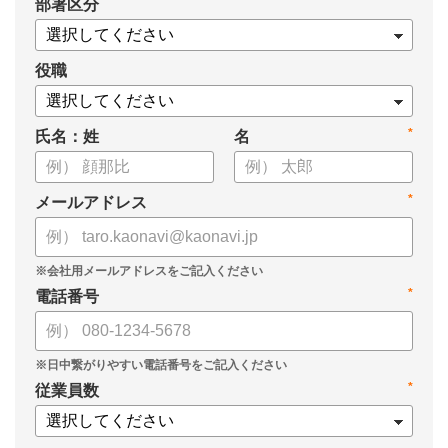
*
部署区分
・タレントマネジメント推進の事業戦略貢献度
・タレントマネジメントシステム導入の手応え
・人事担当者以外でのカオナビ利用比率
役職
これからのタレントマネジメントが目指すべき指針の参考と
*
氏名：姓
名
して、ぜひお役立てください。
*
メールアドレス
*
電話番号
*
従業員数