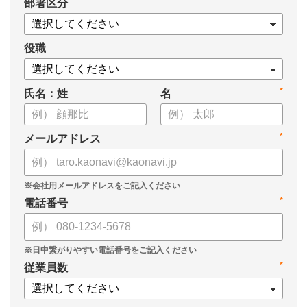
*
部署区分
・タレントマネジメント推進の事業戦略貢献度
・タレントマネジメントシステム導入の手応え
・人事担当者以外でのカオナビ利用比率
役職
これからのタレントマネジメントが目指すべき指針の参考と
*
氏名：姓
名
して、ぜひお役立てください。
*
メールアドレス
*
電話番号
*
従業員数