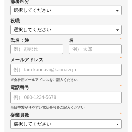
*
部署区分
・タレントマネジメント推進の事業戦略貢献度
・タレントマネジメントシステム導入の手応え
・人事担当者以外でのカオナビ利用比率
役職
これからのタレントマネジメントが目指すべき指針の参考と
*
氏名：姓
名
して、ぜひお役立てください。
*
メールアドレス
*
電話番号
*
従業員数