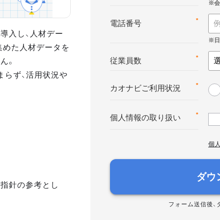
*
電話番号
導入し、人材デー
集めた人材データを
ん。
*
従業員数
まらず、活用状況や
*
カオナビご利用状況
*
個人情報の取り扱い
個
ダウ
き指針の参考とし
フォーム送信後、