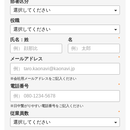
*
部署区分
・タレントマネジメント推進の事業戦略貢献度
・タレントマネジメントシステム導入の手応え
・人事担当者以外でのカオナビ利用比率
役職
これからのタレントマネジメントが目指すべき指針の参考と
*
氏名：姓
名
して、ぜひお役立てください。
*
メールアドレス
*
電話番号
*
従業員数