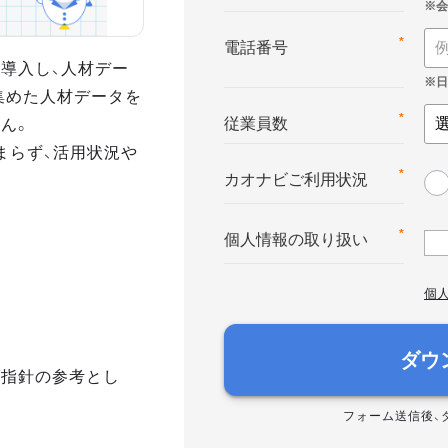
*
電話番号
導入し、人材デー
集めた人材データを
ん。
*
従業員数
まらず、活用状況や
*
カオナビご利用状況
*
個人情報の取り扱い
個
ダウ
き指針の参考とし
フォーム送信後、