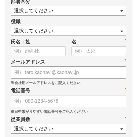
*
部署区分
・タレントマネジメント推進の事業戦略貢献度
・タレントマネジメントシステム導入の手応え
・人事担当者以外でのカオナビ利用比率
役職
これからのタレントマネジメントが目指すべき指針の参考と
*
氏名：姓
名
して、ぜひお役立てください。
*
メールアドレス
*
電話番号
*
従業員数