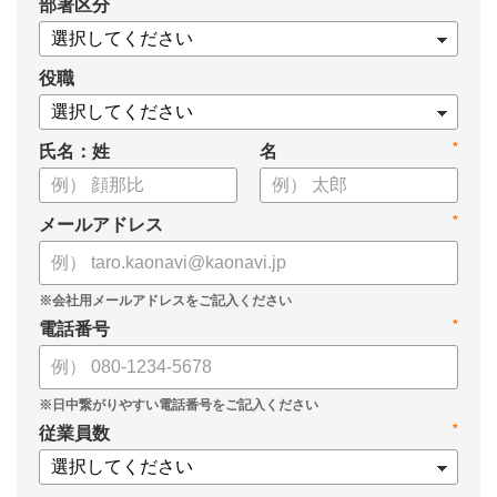
*
部署区分
・タレントマネジメント推進の事業戦略貢献度
・タレントマネジメントシステム導入の手応え
・人事担当者以外でのカオナビ利用比率
役職
これからのタレントマネジメントが目指すべき指針の参考と
*
氏名：姓
名
して、ぜひお役立てください。
*
メールアドレス
*
電話番号
*
従業員数