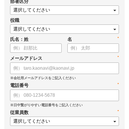
*
部署区分
・タレントマネジメント推進の事業戦略貢献度
・タレントマネジメントシステム導入の手応え
・人事担当者以外でのカオナビ利用比率
役職
これからのタレントマネジメントが目指すべき指針の参考と
*
氏名：姓
名
して、ぜひお役立てください。
*
メールアドレス
*
電話番号
*
従業員数