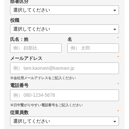
*
部署区分
・タレントマネジメント推進の事業戦略貢献度
・タレントマネジメントシステム導入の手応え
・人事担当者以外でのカオナビ利用比率
役職
これからのタレントマネジメントが目指すべき指針の参考と
*
氏名：姓
名
して、ぜひお役立てください。
*
メールアドレス
*
電話番号
*
従業員数