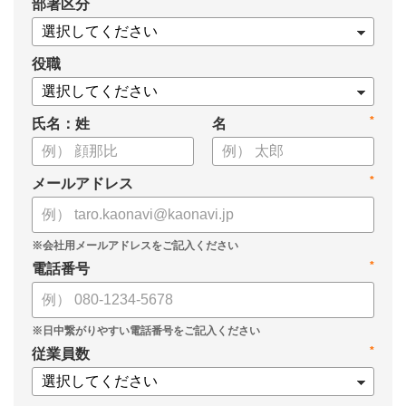
*
部署区分
・タレントマネジメント推進の事業戦略貢献度
・タレントマネジメントシステム導入の手応え
・人事担当者以外でのカオナビ利用比率
役職
これからのタレントマネジメントが目指すべき指針の参考と
*
氏名：姓
名
して、ぜひお役立てください。
*
メールアドレス
*
電話番号
*
従業員数