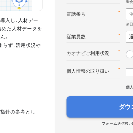
*
電話番号
導入し、人材デー
集めた人材データを
ん。
*
従業員数
まらず、活用状況や
*
カオナビご利用状況
*
個人情報の取り扱い
個
ダウ
き指針の参考とし
フォーム送信後、