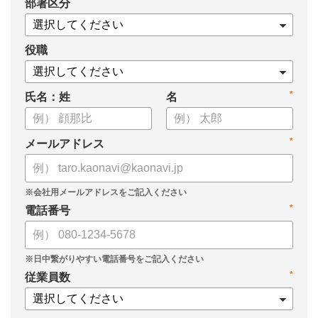
*
部署区分
・タレントマネジメント推進の事業戦略貢献度
・タレントマネジメントシステム導入の手応え
・人事担当者以外でのカオナビ利用比率
役職
これからのタレントマネジメントが目指すべき指針の参考と
*
氏名：姓
名
して、ぜひお役立てください。
*
メールアドレス
*
電話番号
*
従業員数