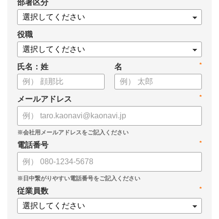
*
部署区分
・タレントマネジメント推進の事業戦略貢献度
・タレントマネジメントシステム導入の手応え
・人事担当者以外でのカオナビ利用比率
役職
これからのタレントマネジメントが目指すべき指針の参考と
*
氏名：姓
名
して、ぜひお役立てください。
*
メールアドレス
*
電話番号
*
従業員数