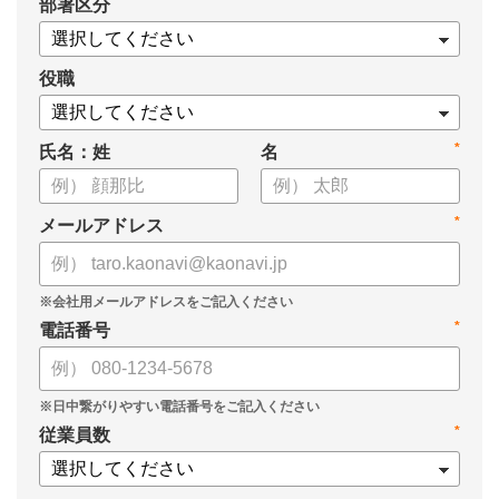
*
部署区分
・タレントマネジメント推進の事業戦略貢献度
・タレントマネジメントシステム導入の手応え
・人事担当者以外でのカオナビ利用比率
役職
これからのタレントマネジメントが目指すべき指針の参考と
*
氏名：姓
名
して、ぜひお役立てください。
*
メールアドレス
*
電話番号
*
従業員数