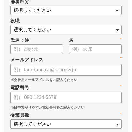
*
部署区分
・タレントマネジメント推進の事業戦略貢献度
・タレントマネジメントシステム導入の手応え
・人事担当者以外でのカオナビ利用比率
役職
これからのタレントマネジメントが目指すべき指針の参考と
*
氏名：姓
名
して、ぜひお役立てください。
*
メールアドレス
*
電話番号
*
従業員数