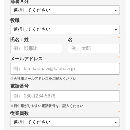
*
部署区分
・タレントマネジメント推進の事業戦略貢献度
・タレントマネジメントシステム導入の手応え
・人事担当者以外でのカオナビ利用比率
役職
これからのタレントマネジメントが目指すべき指針の参考と
*
氏名：姓
名
して、ぜひお役立てください。
*
メールアドレス
*
電話番号
*
従業員数