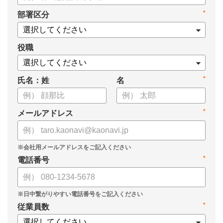
・新ビジョン「Talent intelligence™」実現へのロードマップ
*
部署区分
・HRSaaS事業とHRSolution事業が循環する「Infinite Model」
・AI活用の土台、カオナビの「タレントマネジメント」でできる
こと
役職
*
氏名：姓
名
*
メールアドレス
*
電話番号
*
従業員数