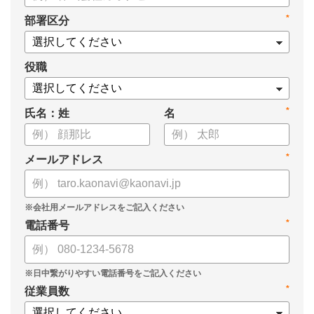
・新ビジョン「Talent intelligence™」実現へのロードマップ
*
部署区分
・HRSaaS事業とHRSolution事業が循環する「Infinite Model」
・AI活用の土台、カオナビの「タレントマネジメント」でできる
こと
役職
*
氏名：姓
名
*
メールアドレス
*
電話番号
*
従業員数