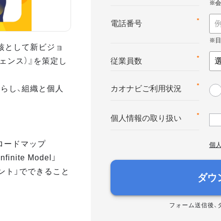
*
電話番号
核として新ビジョ
テリジェンス）』を策定し
*
従業員数
らし、組織と個人
*
カオナビご利用状況
*
個人情報の取り扱い
へのロードマップ
個
nite Model」
メント」でできること
ダウ
フォーム送信後、