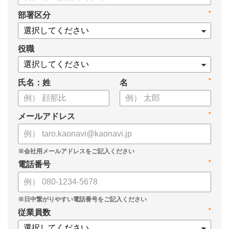
・新ビジョン「Talent intelligence™」実現へのロードマップ
*
部署区分
・HRSaaS事業とHRSolution事業が循環する「Infinite Model」
・AI活用の土台、カオナビの「タレントマネジメント」でできる
こと
役職
*
氏名：姓
名
*
メールアドレス
*
電話番号
*
従業員数