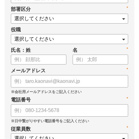
・新ビジョン「Talent intelligence™」実現へのロードマップ
*
部署区分
・HRSaaS事業とHRSolution事業が循環する「Infinite Model」
・AI活用の土台、カオナビの「タレントマネジメント」でできる
こと
役職
*
氏名：姓
名
*
メールアドレス
*
電話番号
*
従業員数