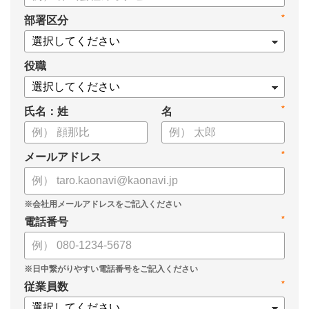
・新ビジョン「Talent intelligence™」実現へのロードマップ
*
部署区分
・HRSaaS事業とHRSolution事業が循環する「Infinite Model」
・AI活用の土台、カオナビの「タレントマネジメント」でできる
こと
役職
*
氏名：姓
名
*
メールアドレス
*
電話番号
*
従業員数