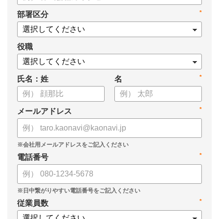
・新ビジョン「Talent intelligence™」実現へのロードマップ
*
部署区分
・HRSaaS事業とHRSolution事業が循環する「Infinite Model」
・AI活用の土台、カオナビの「タレントマネジメント」でできる
こと
役職
*
氏名：姓
名
*
メールアドレス
*
電話番号
*
従業員数