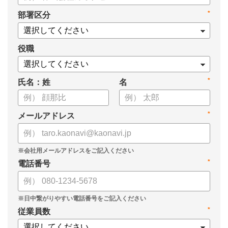
・新ビジョン「Talent intelligence™」実現へのロードマップ
*
部署区分
・HRSaaS事業とHRSolution事業が循環する「Infinite Model」
・AI活用の土台、カオナビの「タレントマネジメント」でできる
こと
役職
*
氏名：姓
名
*
メールアドレス
*
電話番号
*
従業員数