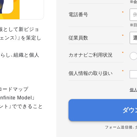
*
電話番号
核として新ビジョ
テリジェンス）』を策定し
*
従業員数
らし、組織と個人
*
カオナビご利用状況
*
個人情報の取り扱い
へのロードマップ
個
nite Model」
メント」でできること
ダウ
フォーム送信後、