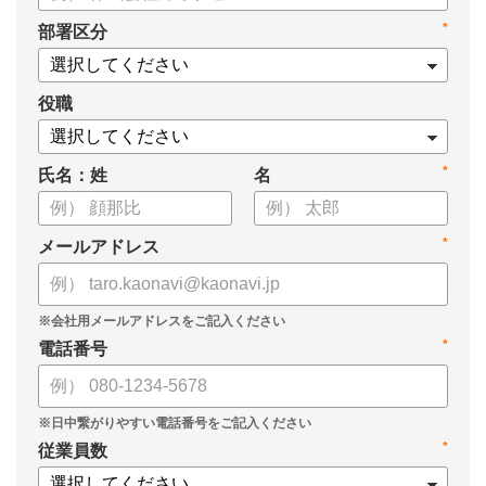
・新ビジョン「Talent intelligence™」実現へのロードマップ
*
部署区分
・HRSaaS事業とHRSolution事業が循環する「Infinite Model」
・AI活用の土台、カオナビの「タレントマネジメント」でできる
こと
役職
*
氏名：姓
名
*
メールアドレス
*
電話番号
*
従業員数