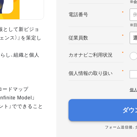
*
電話番号
核として新ビジョ
テリジェンス）』を策定し
*
従業員数
らし、組織と個人
*
カオナビご利用状況
*
個人情報の取り扱い
へのロードマップ
個
nite Model」
メント」でできること
ダウ
フォーム送信後、