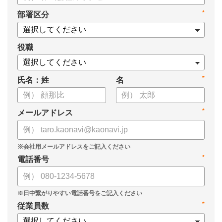
・新ビジョン「Talent intelligence™」実現へのロードマップ
*
部署区分
・HRSaaS事業とHRSolution事業が循環する「Infinite Model」
・AI活用の土台、カオナビの「タレントマネジメント」でできる
こと
役職
*
氏名：姓
名
*
メールアドレス
*
電話番号
*
従業員数