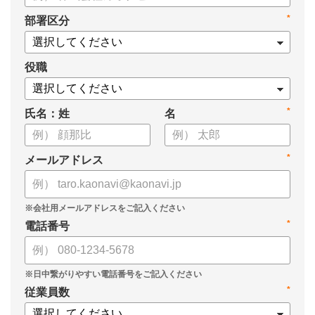
・新ビジョン「Talent intelligence™」実現へのロードマップ
*
部署区分
・HRSaaS事業とHRSolution事業が循環する「Infinite Model」
・AI活用の土台、カオナビの「タレントマネジメント」でできる
こと
役職
*
氏名：姓
名
*
メールアドレス
*
電話番号
*
従業員数