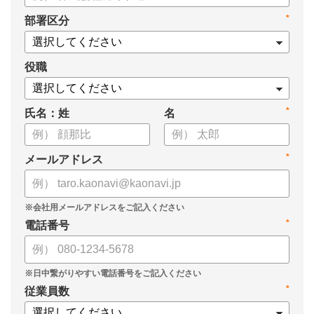
・新ビジョン「Talent intelligence™」実現へのロードマップ
*
部署区分
・HRSaaS事業とHRSolution事業が循環する「Infinite Model」
・AI活用の土台、カオナビの「タレントマネジメント」でできる
こと
役職
*
氏名：姓
名
*
メールアドレス
*
電話番号
*
従業員数