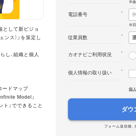
*
電話番号
核として新ビジョ
テリジェンス）』を策定し
*
従業員数
らし、組織と個人
*
カオナビご利用状況
*
個人情報の取り扱い
へのロードマップ
個
nite Model」
メント」でできること
ダウ
フォーム送信後、