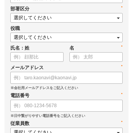
・新ビジョン「Talent intelligence™」実現へのロードマップ
*
部署区分
・HRSaaS事業とHRSolution事業が循環する「Infinite Model」
・AI活用の土台、カオナビの「タレントマネジメント」でできる
こと
役職
*
氏名：姓
名
*
メールアドレス
*
電話番号
*
従業員数