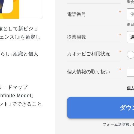
*
電話番号
核として新ビジョ
テリジェンス）』を策定し
*
従業員数
らし、組織と個人
*
カオナビご利用状況
*
個人情報の取り扱い
へのロードマップ
個
nite Model」
メント」でできること
ダウ
フォーム送信後、