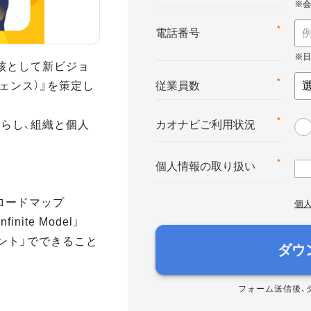
*
電話番号
核として新ビジョ
テリジェンス）』を策定し
*
従業員数
らし、組織と個人
*
カオナビご利用状況
*
個人情報の取り扱い
へのロードマップ
個
nite Model」
メント」でできること
ダウ
フォーム送信後、