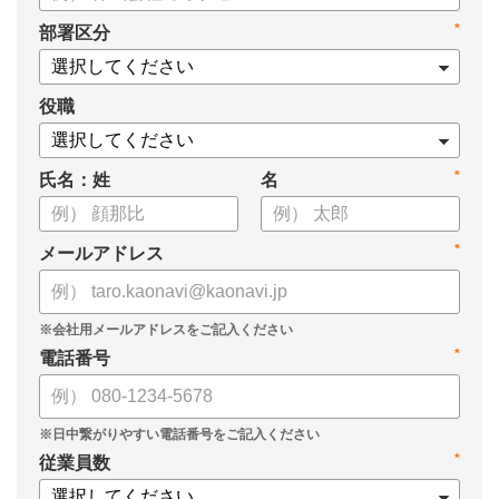
・新ビジョン「Talent intelligence™」実現へのロードマップ
*
部署区分
・HRSaaS事業とHRSolution事業が循環する「Infinite Model」
・AI活用の土台、カオナビの「タレントマネジメント」でできる
こと
役職
*
氏名：姓
名
*
メールアドレス
*
電話番号
*
従業員数