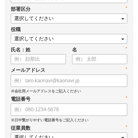
・新ビジョン「Talent intelligence™」実現へのロードマップ
*
部署区分
・HRSaaS事業とHRSolution事業が循環する「Infinite Model」
・AI活用の土台、カオナビの「タレントマネジメント」でできる
こと
役職
*
氏名：姓
名
*
メールアドレス
*
電話番号
*
従業員数