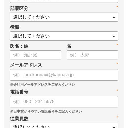
・新ビジョン「Talent intelligence™」実現へのロードマップ
*
部署区分
・HRSaaS事業とHRSolution事業が循環する「Infinite Model」
・AI活用の土台、カオナビの「タレントマネジメント」でできる
こと
役職
*
氏名：姓
名
*
メールアドレス
*
電話番号
*
従業員数