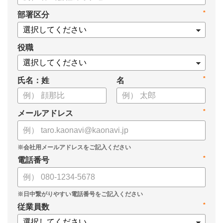
・新ビジョン「Talent intelligence™」実現へのロードマップ
*
部署区分
・HRSaaS事業とHRSolution事業が循環する「Infinite Model」
・AI活用の土台、カオナビの「タレントマネジメント」でできる
こと
役職
*
氏名：姓
名
*
メールアドレス
*
電話番号
*
従業員数