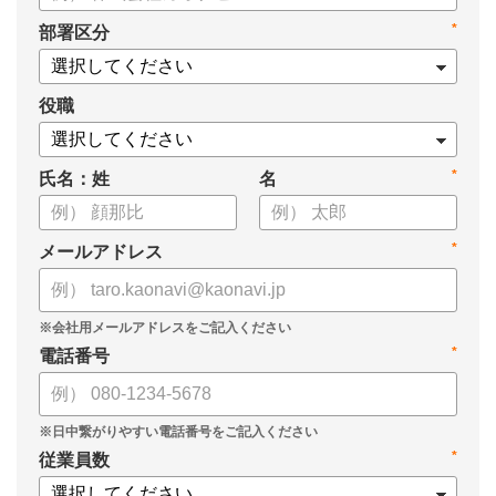
・新ビジョン「Talent intelligence™」実現へのロードマップ
*
部署区分
・HRSaaS事業とHRSolution事業が循環する「Infinite Model」
・AI活用の土台、カオナビの「タレントマネジメント」でできる
こと
役職
*
氏名：姓
名
*
メールアドレス
*
電話番号
*
従業員数